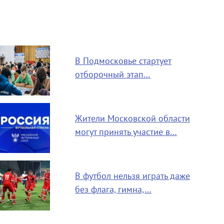
В Подмосковье стартует
отборочный этап…
Жители Московской области
могут принять участие в…
В футбол нельзя играть даже
без флага, гимна,…