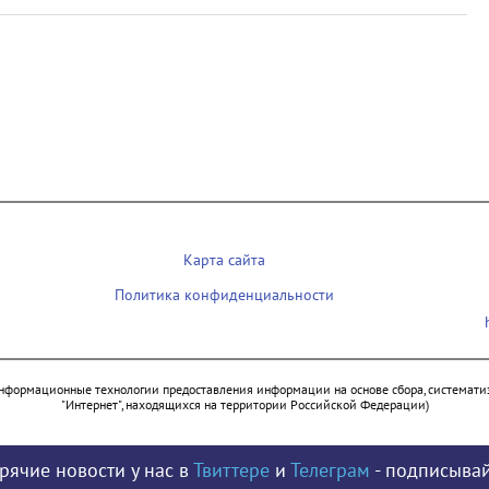
Карта сайта
Политика конфиденциальности
нформационные технологии предоставления информации на основе сбора, систематиз
"Интернет", находящихся на территории Российской Федерации)
рячие новости у нас в
Твиттере
и
Телеграм
- подписывай
© 2009 - 2026