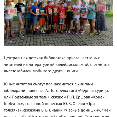
Центральная детская библиотека приглашает юных
читателей на литературный калейдоскоп, чтобы отметить
вместе юбилей любимого друга – книги.
Юные читатели смогут познакомиться с книгами-
юбилярами: повестью А. Погорельского «Чёрная курица,
или Подземные жители», сказкой П. П. Ершова «Конёк-
Горбунок», сказочной повестью Ю. К. Олеши «Три
толстяка», сказками В. В. Бианки «Лесные домишки», «Чей
нос лучше?», «Чьи это ноги?», «Кто чем поёт?» и многими