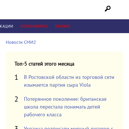
ИКАЦИИ
КОРОНАВИРУС
КРИЗИС
Новости СМИ2
Топ-5 статей этого месяца
В Ростовской области из торговой сети
изымается партия сыра Viola
Потерянное поколение: британская
школа перестала понимать детей
рабочего класса
Украина подписали мирный договор с