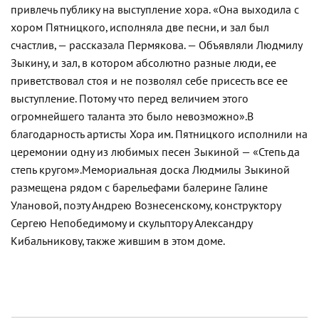
привлечь публику на выступление хора. «Она выходила с
хором Пятницкого, исполняла две песни, и зал был
счастлив, — рассказала Пермякова. — Объявляли Людмилу
Зыкину, и зал, в котором абсолютно разные люди, ее
приветствовал стоя и не позволял себе присесть все ее
выступление. Потому что перед величием этого
огромнейшего таланта это было невозможно».
В
благодарность артисты Хора им. Пятницкого исполнили на
церемонии одну из любимых песен Зыкиной — «Степь да
степь кругом».
Мемориальная доска Людмилы Зыкиной
размещена рядом с барельефами балерине Галине
Улановой, поэту Андрею Вознесенскому, конструктору
Сергею Непобедимому и скульптору Александру
Кибальникову, также жившим в этом доме.