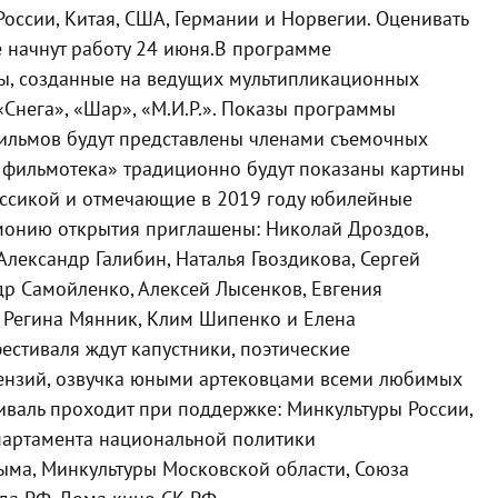
оссии, Китая, США, Германии и Норвегии. Оценивать
 начнут работу 24 июня.
В программе
, созданные на ведущих мультипликационных
«Снега», «Шар», «М.И.Р.». Показы программы
ильмов будут представлены членами съемочных
 фильмотека» традиционно будут показаны картины
лассикой и отмечающие в 2019 году юбилейные
емонию открытия приглашены: Николай Дроздов,
Александр Галибин, Наталья Гвоздикова, Сергей
др Самойленко, Алексей Лысенков, Евгения
, Регина Мянник, Клим Шипенко и Елена
естиваля ждут капустники, поэтические
цензий, озвучка юными артековцами всеми любимых
иваль проходит при поддержке: Минкультуры России,
партамента национальной политики
ыма, Минкультуры Московской области, Союза