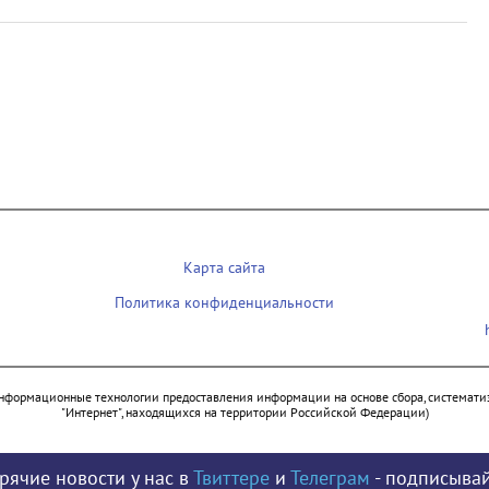
Карта сайта
Политика конфиденциальности
нформационные технологии предоставления информации на основе сбора, систематиз
"Интернет", находящихся на территории Российской Федерации)
рячие новости у нас в
Твиттере
и
Телеграм
- подписывай
© 2009 - 2026