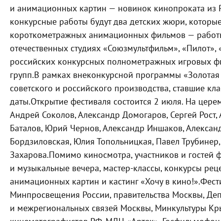
и анимационных картин — новинок кинопроката из Р
конкурсные работы будут два детских жюри, которые
короткометражных анимационных фильмов — работы
отечественных студиях «Союзмультфильм», «Пилот», 
российских конкурсных полнометражных игровых ф
групп.
В рамках внеконкурсной программы «Золотая
советского и российского производства, ставшие к
даты.
Открытие фестиваля состоится 2 июля. На цер
Андрей Соколов, Александр Домогаров, Сергей Рост, 
Баталов, Юрий Чернов, Александр Иншаков, Алексан
Бордзиловская, Юлия Топольницкая, Павел Трубинер
Захарова.
Помимо киносмотра, участников и гостей ф
и музыкальные вечера,
мастер-классы
, конкурсы ре
анимационных картин и кастинг «Хочу в кино!».
Фест
Минпросвещения России, правительства Москвы, Де
и межрегиональных связей Москвы, Минкультуры Кр