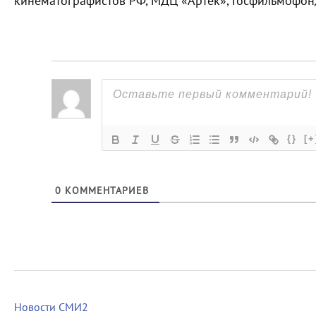
кинематографистов РФ, МДЦ «Артек», Госфильмофон
{}
[+
0
КОММЕНТАРИЕВ
Новости СМИ2