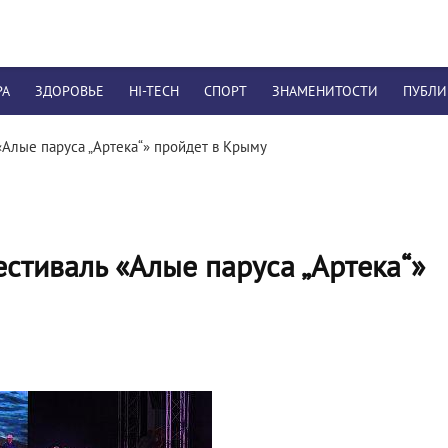
РА
ЗДОРОВЬЕ
HI-TECH
СПОРТ
ЗНАМЕНИТОСТИ
ПУБЛ
Алые паруса „Артека“» пройдет в Крыму
тиваль «Алые паруса „Артека“»