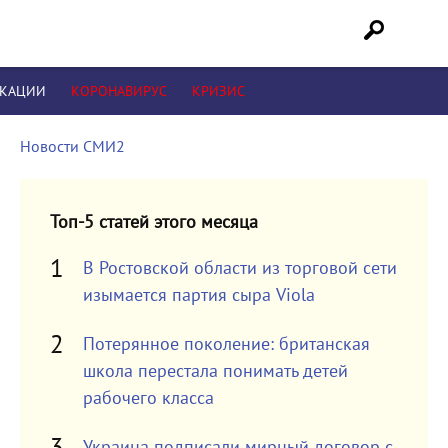
ИКАЦИИ
КОРОНАВИРУС
КРИЗИС
Новости СМИ2
Топ-5 статей этого месяца
В Ростовской области из торговой сети
изымается партия сыра Viola
Потерянное поколение: британская
школа перестала понимать детей
рабочего класса
Украина подписали мирный договор с