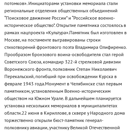
потомков». Инициаторами установки мемориала стали
региональные отделения общественных объединений
“Поисковое движение России” и “Российское военно-
историческое общество”. Открытие памятника состоялось в
рамках нацпроекта «Культура».
Памятник был изготовлен в
Москве, на постаменте выгравированы строки
стихотворений фронтового поэта Владимира Олифиренко.
Прообразом бронзового воина-освободителя стал герой
Советского Союза, командир 322-й стрелковой дивизии
Воронежского фронта, полковник Степан Николаевич
Перекальский, погибший при освобождении Курска в
феврале 1943 года.
Монумент в Челябинске стал первым
памятником, установленным Военно-историческим
обществом на Южном Урале. В дальнейшем планируется
установка нескольких мемориалов в муниципалитетах
области.
22 июня в Кириллове, в сквере у Народного дома
торжественно открыли бюст-памятник генерал-
полковнику авиации, участнику Великой Отечественной