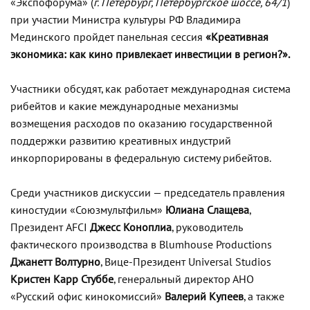
«Экспофорума» (
г. Петербург, Петербургское шоссе, 64/1
)
при участии Министра культуры РФ Владимира
Мединского пройдет панельная сессия
«Креативная
экономика: как кино привлекает инвестиции в регион?».
Участники обсудят, как работает международная система
рибейтов и какие международные механизмы
возмещения расходов по оказанию государственной
поддержки развитию креативных индустрий
инкорпорированы в федеральную систему рибейтов.
Среди участников дискуссии — председатель правления
киностудии «Союзмультфильм»
Юлиана Слащева
,
Президент AFCI
Джесс Коноплиа
, руководитель
фактического производства в Blumhouse Productions
Джанетт Волтурно
, Вице-Президент Universal Studios
Кристен Карр Стуббе
, генеральный директор АНО
«Русский офис кинокомиссий»
Валерий Купеев
, а также