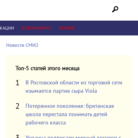
ИКАЦИИ
КОРОНАВИРУС
КРИЗИС
Новости СМИ2
Топ-5 статей этого месяца
В Ростовской области из торговой сети
изымается партия сыра Viola
Потерянное поколение: британская
школа перестала понимать детей
рабочего класса
Украина подписали мирный договор с