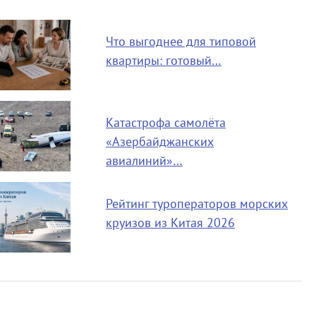
Что выгоднее для типовой
квартиры: готовый…
Катастрофа самолёта
«Азербайджанских
авиалиний»…
Рейтинг туроператоров морских
круизов из Китая 2026