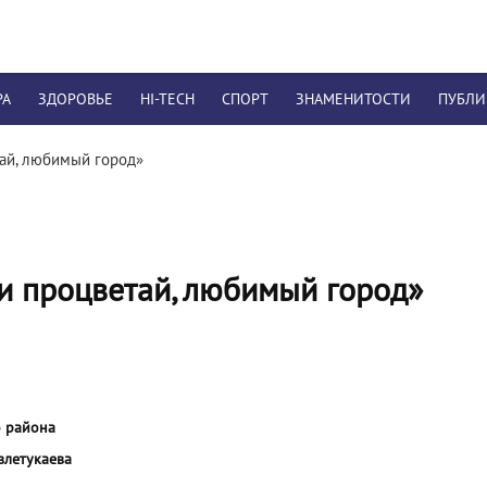
РА
ЗДОРОВЬЕ
HI-TECH
СПОРТ
ЗНАМЕНИТОСТИ
ПУБЛ
ай, любимый город»
и процветай, любимый город»
о района
влетукаева