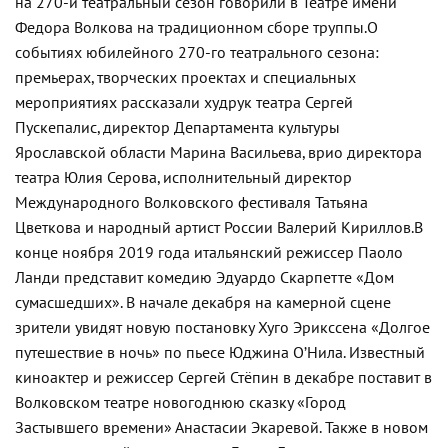
на 270-й театральный сезон говорили в Театре имени
Федора Волкова на традиционном сборе труппы.
О
событиях юбилейного 270-го театрального сезона:
премьерах, творческих проектах и специальных
мероприятиях рассказали худрук театра Сергей
Пускепалис, директор Департамента культуры
Ярославской области Марина Васильева, врио директора
театра Юлия Серова, исполнительный директор
Международного Волковского фестиваля Татьяна
Цветкова и народный артист России Валерий Кириллов.
В
конце ноября 2019 года итальянский режиссер Паоло
Ланди представит комедию Эдуардо Скарпетте «Дом
сумасшедших». В начале декабря на камерной сцене
зрители увидят новую постановку Хуго Эрикссена «Долгое
путешествие в ночь» по пьесе Юджина О’Нила. Известный
киноактер и режиссер Сергей Стёпин в декабре поставит в
Волковском театре новогоднюю сказку «Город
Застывшего времени» Анастасии Экаревой. Также в новом