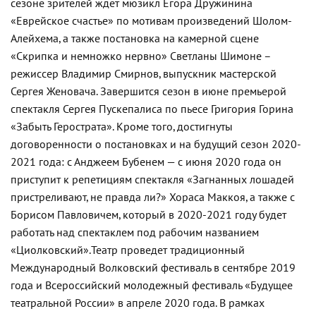
сезоне зрителей ждет мюзикл Егора Дружинина
«Еврейское счастье» по мотивам произведений Шолом-
Алейхема, а также постановка на камерной сцене
«Скрипка и немножко нервно» Светланы Шимоне –
режиссер Владимир Смирнов, выпускник мастерской
Сергея Женовача. Завершится сезон в июне премьерой
спектакля Сергея Пускепалиса по пьесе Григория Горина
«Забыть Герострата». Кроме того, достигнуты
договоренности о постановках и на будущий сезон 2020-
2021 года: с Анджеем Бубенем — с июня 2020 года он
приступит к репетициям спектакля «Загнанных лошадей
пристреливают, не правда ли?» Хораса Маккоя, а также с
Борисом Павловичем, который в 2020-2021 году будет
работать над спектаклем под рабочим названием
«Циолковский».
Театр проведет традиционный
Международный Волковский фестиваль в сентябре 2019
года и Всероссийский молодежный фестиваль «Будущее
театральной России» в апреле 2020 года. В рамках