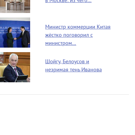
в Москве: из чего…
Министр коммерции Китая
жёстко поговорил с
министром…
Шойгу, Белоусов и
незримая тень Иванова