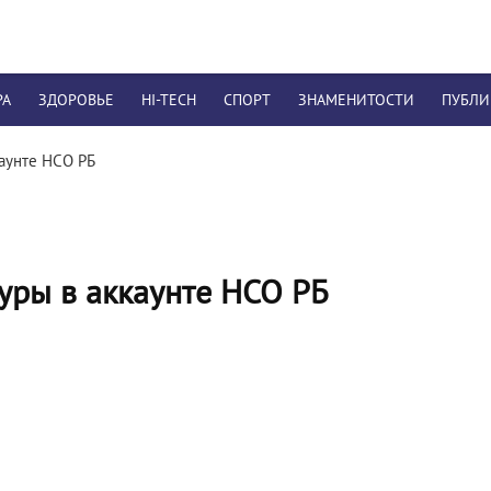
РА
ЗДОРОВЬЕ
HI-TECH
СПОРТ
ЗНАМЕНИТОСТИ
ПУБЛ
аунте НСО РБ
уры в аккаунте НСО РБ