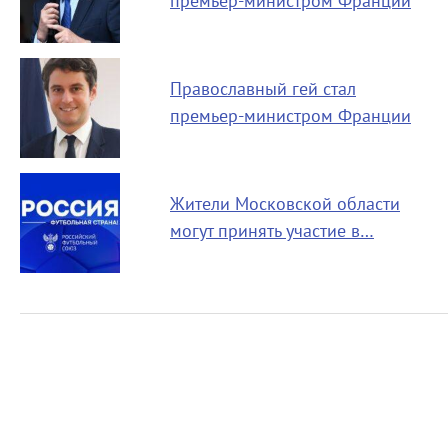
премьер-министром Франции
Православный гей стал
премьер-министром Франции
Жители Московской области
могут принять участие в…