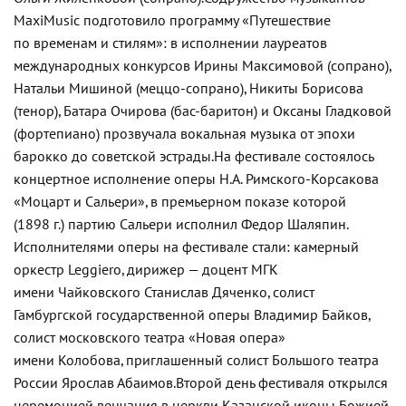
MaxiMusic подготовило программу «Путешествие
по временам и стилям»: в исполнении лауреатов
международных конкурсов Ирины Максимовой (сопрано),
Натальи Мишиной (
меццо-сопрано
), Никиты Борисова
(тенор), Батара Очирова (
бас-баритон
) и Оксаны Гладковой
(фортепиано) прозвучала вокальная музыка от эпохи
барокко до советской эстрады.
На фестивале состоялось
концертное исполнение оперы
Н.А. Римского-Корсакова
«Моцарт и Сальери», в премьерном показе которой
(1898 г.) партию Сальери исполнил Федор Шаляпин.
Исполнителями оперы на фестивале стали: камерный
оркестр Leggiero, дирижер — доцент МГК
имени Чайковского Станислав Дяченко, солист
Гамбургской государственной оперы Владимир Байков,
солист московского театра «Новая опера»
имени Колобова, приглашенный солист Большого театра
России Ярослав Абаимов.
Второй день фестиваля открылся