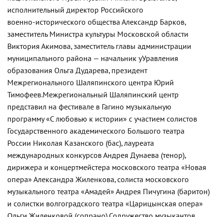
исполнительный директор Российского
военно-исторического
общества Александр Барков,
заместитель Министра культуры Московской области
Виктория Акимова, заместитель главы администрации
муниципального района — начальник уУравления
образования Ольга Дударева, президент
Межрегионального Шаляпинского центра Юрий
Тимофеев.
Межрегиональный Шаляпинский центр
представил на фестивале в Гагино музыкальную
программу «С любовью к истории» с участием солистов
Государственного академического Большого театра
России Николая Казанского (бас), лауреата
международных конкурсов Андрея Дунаева (тенор),
дирижера и концертмейстера московского театра «Новая
опера» Александра Жиленкова, солиста московского
музыкального театра «Амадей» Андрея Пичугина (баритон)
и солистки волгоградского театра «Царицынская опера»
Ольги Жиленковой (сопрано).
Содружество музыкантов