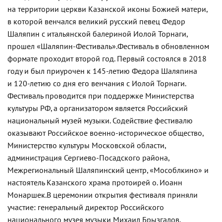
на территории церкви Казанской иконы Божией матери,
в которой венчался великий русский певец Федор
Шаляпин с итальянской балериной Иолой Торнаги,
прошел
«Шаляпин-Фестиваль»
.
Фестиваль в обновленном
формате проходит второй год. Первый состоялся в 2018
году и был приурочен к
145-летию
Федора Шаляпина
и
120-летию
со дня его венчания с Иолой Торнаги.
Фестиваль проводится при поддержке Министерства
культуры РФ, а организатором является Российский
национальный музей музыки. Содействие фестивалю
оказывают Российское
военно-историческое
общество,
Министерство культуры Московской области,
администрация
Сергиево-Посадского
района,
Межрегиональный Шаляпинский центр, «Мособлкино» и
настоятель Казанского храма протоирей о. Иоанн
Монаршек.
В церемонии открытия фестиваля приняли
участие: генеральный директор Российского
национального музея музыки Михаил Брызгалов,