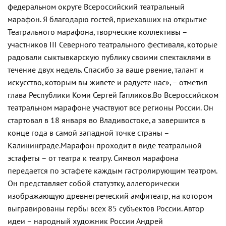
федеральном округе Всероссийский театральный
марафон. Я благодарю гостей, приехавших на открытие
Театрального марафона, творческие коллективы –
участников III Северного театрального фестиваля, которые
радовали сыктывкарскую публику своими спектаклями в
течение двух недель. Спасибо за ваше рвение, талант и
искусство, которым вы живете и радуете нас», – отметил
глава Республики Коми Сергей Гапликов.
Во Всероссийском
театральном марафоне участвуют все регионы России. Он
стартовал в 18 января во Владивостоке, а завершится в
конце года в самой западной точке страны –
Калининграде.
Марафон проходит в виде театральной
эстафеты – от театра к театру. Символ марафона
передается по эстафете каждым гастролирующим театром.
Он представляет собой статуэтку, аллегорически
изображающую древнегреческий амфитеатр, на котором
выгравированы гербы всех 85 субъектов России. Автор
идеи – народный художник России Андрей