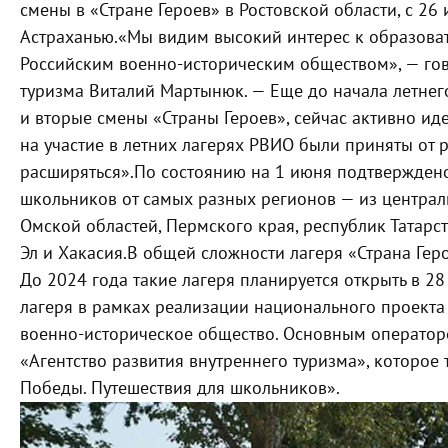
смены в «Стране Героев» в Ростовской области, с 26
Астраханью.
«Мы видим высокий интерес к
образова
Российским
военно-историческим
обществом», — гов
туризма Виталий Мартынюк. — Еще до начала летне
и вторые смены «Страны Героев», сейчас активно иде
на участие в летних лагерях РВИО были приняты от р
расширяться».
По состоянию на 1 июня подтверждено 
школьников от самых разных регионов — из централ
Омской областей, Пермского края, республик Татарс
Эл и Хакасия.
В общей сложности лагеря «Страна Геро
До 2024 года такие лагеря планируется открыть в 2
лагеря в рамках реализации национального проекта 
военно-историческое
общество. Основным оператор
«Агентство развития внутреннего туризма», которое
Победы. Путешествия для школьников».