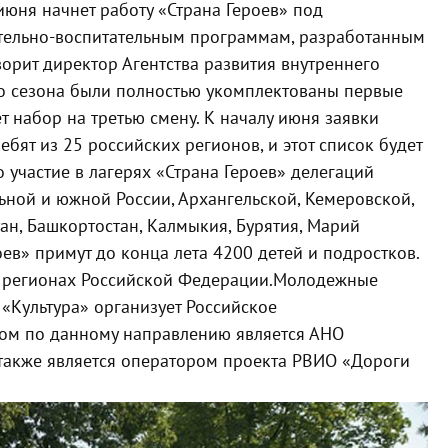
 июня начнет работу «Страна Героев» под
тельно-воспитательным
программам, разработанным
орит директор Агентства развития внутреннего
го сезона были полностью укомплектованы первые
т набор на третью смену. К началу июня заявки
ебят из 25 российских регионов, и этот список будет
участие в лагерях «Страна Героев» делегаций
ьной и южной России, Архангельской, Кемеровской,
тан, Башкортостан, Калмыкия, Бурятия, Марий
ев» примут до конца лета 4200 детей и подростков.
8 регионах Российской Федерации.
Молодежные
«Культура» организует Российское
ом по данному направлению является АНО
 также является оператором проекта РВИО «Дороги