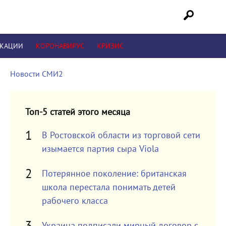
ИКАЦИИ
КОРОНАВИРУС
КРИЗИС
Новости СМИ2
Топ-5 статей этого месяца
В Ростовской области из торговой сети
изымается партия сыра Viola
Потерянное поколение: британская
школа перестала понимать детей
рабочего класса
Украина подписали мирный договор с