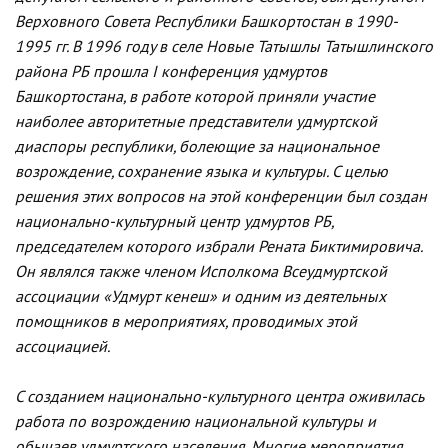
Верховного Совета Республики Башкортостан в 1990-
1995 гг. В 1996 году в селе Новые Татышлы Татышлинского
района РБ прошла I конференция удмуртов
Башкортостана, в работе которой приняли участие
наиболее авторитетные представители удмуртской
диаспоры республики, болеющие за национальное
возрождение, сохранение языка и культуры. С целью
решения этих вопросов на этой конференции был создан
национально-культурный центр удмуртов РБ,
председателем которого избрали Рената Биктимировича.
Он являлся также членом Исполкома Всеудмуртской
ассоциации «Удмурт кенеш» и одним из деятельных
помощников в мероприятиях, проводимых этой
ассоциацией.
С созданием национально-культурного центра оживилась
работа по возрождению национальной культуры и
обычаев удмуртского населения. Многие мероприятия,