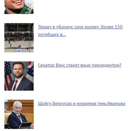
Теракт в «Крокус сити холле»: более 150
погибших и…
Сенатор Вэнс станет вице-президентом?
Шойгу, Белоусов и незримая тень Иванова