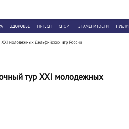
РА
ЗДОРОВЬЕ
HI-TECH
СПОРТ
ЗНАМЕНИТОСТИ
ПУБЛ
р XXI молодежных Дельфийских игр России
рочный тур XXI молодежных