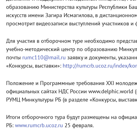
образованию Министерства культуры Республики Баш
искусств имени Загира Исмагилова, в дистанционно
просмотрит видеозаписи выступлений участников и ф
Для участия в отборочном туре необходимо представи
учебно-методический центр по образованию Минкул
почты
rumc110@mail.ru
заявку и документы, указан
«Конкурсы, выставки»:
http://rumcrb.ucoz.ru/index/ko
Положение и Программные требования XXI молодеж
официальных сайтах НДС России www.delphic.world (
РУМЦ Минкультуры РБ (в разделе «Конкурсы, выставк
Итоги отборочного тура будут размещены на офици
РБ:
www.rumcrb.ucoz.ru
25 февраля.