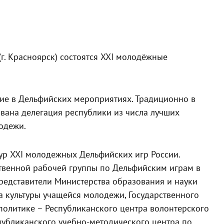
(г. Красноярск) состоятся XXI молодёжные
ие в Дельфийских мероприятиях. Традиционно в
ована делегация республики из числа лучших
одежи.
тур XXI молодежных Дельфийских игр России.
твенной рабочей группы по Дельфийским играм в
представители Министерства образования и науки
а культуры учащейся молодежи, Государственного
олитике – Республиканского центра волонтерского
убликанского учебно-методического центра по