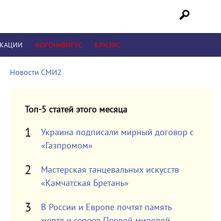
ИКАЦИИ
КОРОНАВИРУС
КРИЗИС
Новости СМИ2
Топ-5 статей этого месяца
Украина подписали мирный договор с
«Газпромом»
Мастерская танцевальных искусств
«Камчатская Бретань»
В России и Европе почтят память
жертв и героев Первой мировой