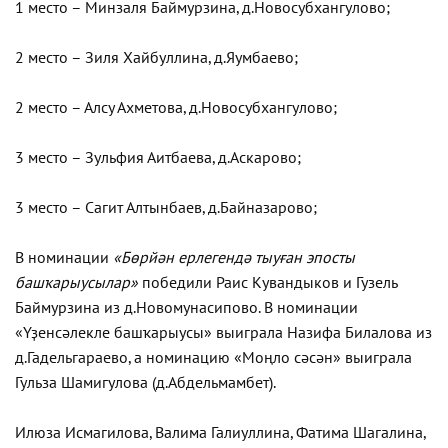
1 место – Минзаля Баймурзина, д.Новосубхангулово;
2 место – Зиля Хайбуллина, д.Яумбаево;
2 место – Алсу Ахметова, д.Новосубхангулово;
3 место – Зульфия Аитбаева, д.Аскарово;
3 место – Сагит Алтынбаев, д.Байназарово;
В номинации
«Бөрйән ерлегендә тыуған эпосты
башҡарыусылар»
победили Раис Кувандыков и Гузель
Баймурзина из д.Новомунасипово. В номинации
«Үҙенсәлекле башҡарыусы» выиграла Назифа Билалова из
д.Гадельгараево, а номинацию «Моңло сәсән» выиграла
Гульза Шамигулова (д.Абдельмамбет).
Илюза Исмагилова, Валима Галиуллина, Фатима Шагалина,