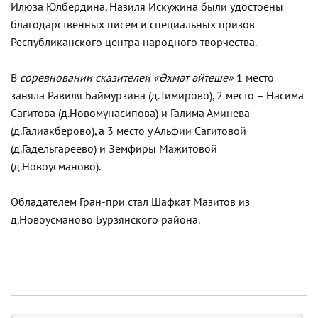
Илюза Юлбердина, Назиля Искужина были удостоены
благодарственных писем и специальных призов
Республиканского центра народного творчества.
В
соревновании сказителей «Әхмәт әйтеше»
1 место
заняла Равиля Баймурзина (д.Тимирово), 2 место – Насима
Сагитова (д.Новомунасипова) и Галима Аминева
(д.Галиакберово), а 3 место у Альфии Сагитовой
(д.Гадельгареево) и Земфиры Мажитовой
(д.Новоусманово).
Обладателем Гран-при стал Шафкат Мазитов из
д.Новоусманово Бурзянского района.