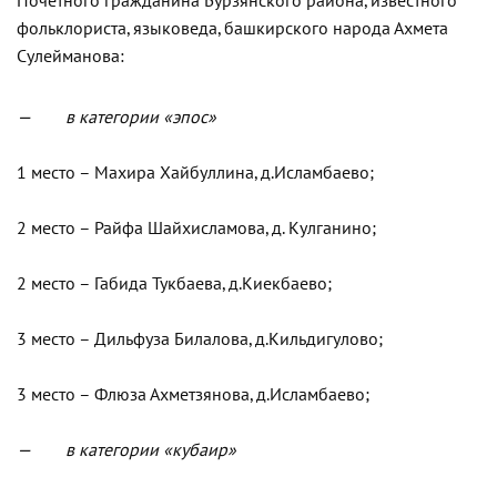
Почетного гражданина Бурзянского района, известного
фольклориста, языковеда, башкирского народа Ахмета
Сулейманова:
— в категории «эпос»
1 место – Махира Хайбуллина, д.Исламбаево;
2 место – Райфа Шайхисламова, д. Кулганино;
2 место – Габида Тукбаева, д.Киекбаево;
3 место – Дильфуза Билалова, д.Кильдигулово;
3 место – Флюза Ахметзянова, д.Исламбаево;
— в категории «кубаир»