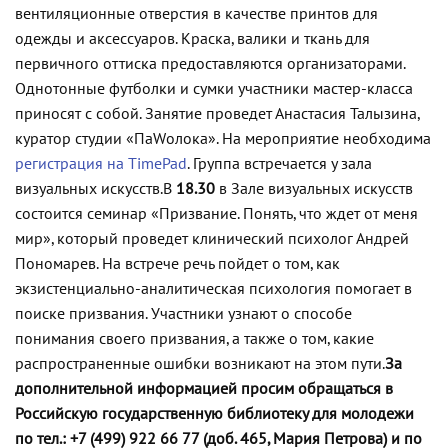
вентиляционные отверстия в качестве принтов для
одежды и аксессуаров. Краска, валики и ткань для
первичного оттиска предоставляются организаторами.
Однотонные футболки и сумки участники мастер-класса
приносят с собой. Занятие проведет Анастасия Талызина,
куратор студии «ПаWолока». На мероприятие необходима
регистрация на TimePad
. Группа встречается у зала
визуальных искусств.
В
18.30
в Зале визуальных искусств
состоится семинар «Призвание. Понять, что ждет от меня
мир», который проведет клинический психолог Андрей
Пономарев. На встрече речь пойдет о том, как
экзистенциально-аналитическая психология помогает в
поиске призвания. Участники узнают о способе
понимания своего призвания, а также о том, какие
распространенные ошибки возникают на этом пути.
За
дополнительной информацией просим обращаться
в
Российскую государственную библиотеку для молодежи
по тел.: +7 (499) 922 66 77 (доб. 465, Мария Петрова) и по