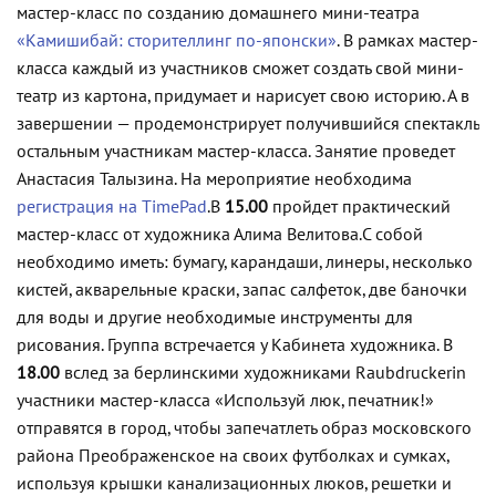
мастер-класс по созданию домашнего мини-театра
«Камишибай: сторителлинг по-японски»
. В рамках мастер-
класса каждый из участников сможет создать свой мини-
театр из картона, придумает и нарисует свою историю. А в
завершении — продемонстрирует получившийся спектакль
остальным участникам мастер-класса. Занятие проведет
Анастасия Талызина. На мероприятие необходима
регистрация на TimePad
.
В
15.00
пройдет практический
мастер-класс от художника Алима Велитова.
С собой
необходимо иметь: бумагу, карандаши, линеры, несколько
кистей, акварельные краски, запас салфеток, две баночки
для воды и другие необходимые инструменты для
рисования. Группа встречается у Кабинета художника.
В
18.00
вслед за берлинскими художниками Raubdruckerin
участники мастер-класса «Используй люк, печатник!»
отправятся в город, чтобы запечатлеть образ московского
района Преображенское на своих футболках и сумках,
используя крышки канализационных люков, решетки и