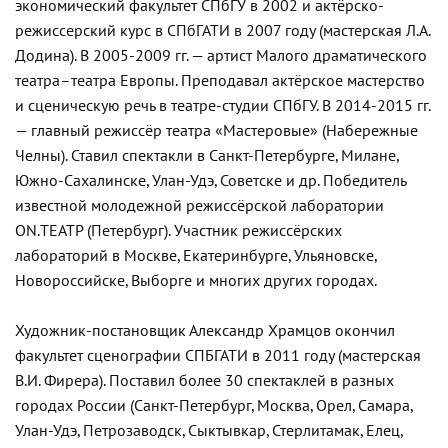
экономический факультет СПбГУ в 2002 и актёрско-
режиссерский курс в СПбГАТИ в 2007 году (мастерская Л.А.
Додина). В 2005-2009 гг. — артист Малого драматического
театра–театра Европы. Преподавал актёрское мастерство
и сценическую речь в театре-студии СПбГУ. В 2014-2015 гг.
— главный режиссёр театра «Мастеровые» (Набережные
Челны). Ставил спектакли в Санкт-Петербурге, Милане,
Южно-Сахалинске, Улан-Удэ, Советске и др. Победитель
известной молодежной режиссёрской лаборатории
ON.ТЕАТР (Петербург). Участник режиссёрских
лабораторий в Москве, Екатеринбурге, Ульяновске,
Новороссийске, Выборге и многих других городах.
Художник-постановщик Александр Храмцов окончил
факультет сценографии СПБГАТИ в 2011 году (мастерская
В.И. Фирера). Поставил более 30 спектаклей в разных
городах России (Санкт-Петербург, Москва, Орел, Самара,
Улан-Удэ, Петрозаводск, Сыктывкар, Стерлитамак, Елец,