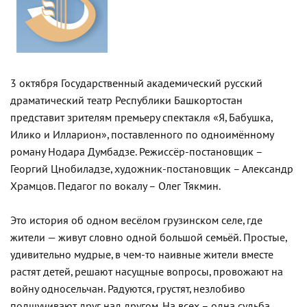
3 октября Государственный академический русский
драматический театр Республики Башкортостан
представит зрителям премьеру спектакля «Я, Бабушка,
Илико и Илларион», поставленного по одноимённому
роману Нодара Думбадзе. Режиссёр-постановщик –
Георгий Цнобиладзе, художник-постановщик – Александр
Храмцов. Педагог по вокалу – Олег Тякмин.
Это история об одном весёлом грузинском селе, где
жители — живут словно одной большой семьёй. Простые,
удивительно мудрые, в чем-то наивные жители вместе
растят детей, решают насущные вопросы, провожают на
войну односельчан. Радуются, грустят, незлобиво
подшучивают друг над другом. На всех – одна судьба.