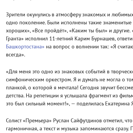
Зрители окунулись в атмосферу знакомых и любимых
одно поколение. Были исполнены такие знаменитые 
хороших», «Все пройдёт», «Каким ты был» и другие.
Гранта» исполнил 11-летний Карим Бурнашев, отве
Башкортостана»
на вопрос о волнении так: «Я счита
всегда».
«Для меня это одно из знаковых событий в творческ
симфоническим оркестром. Я и думать не могла о том
планкой, о которой я мечтала! Сегодня звучит бессм
детства. На репетиции я услышала фрагмент из филь
это был сильный момент!», — поделилась Екатерина
Солист «Премьера» Руслан Сайфутдинов отметил, чт
гармоничная, а текст и музыка запоминаются сразу. П