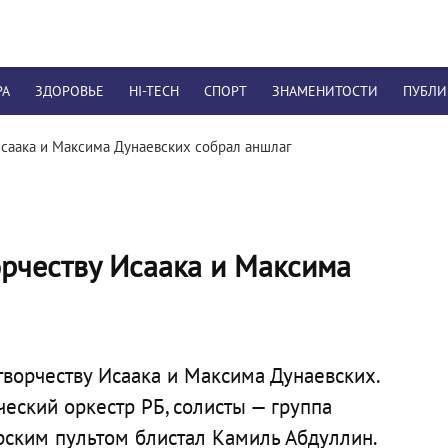
РА
ЗДОРОВЬЕ
HI-TECH
СПОРТ
ЗНАМЕНИТОСТИ
ПУБЛ
Исаака и Максима Дунаевских собрал аншлаг
орчеству Исаака и Максима
творчеству Исаака и Максима Дунаевских.
ский оркестр РБ, солисты — группа
рским пультом блистал Камиль Абдуллин.