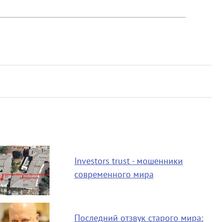
Investors trust - мошенники
современного мира
Последний отзвук старого мира: