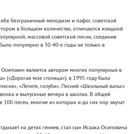
 себе безграничный мелодизм и пафос советской
итором в большом количестве, отличаются изящной
опулярной, массовой советской песни, соединив
 было популярно в 30-40-е годы не только в
к Осипович является автором многих популярных в
» («Дорогая моя столица»), в 1995 году была
сня», «Летите, голуби». Песней «Школьный вальс»
вонка и выпускные вечера в школах. В общей
 100 песен, многие из которых и до сих пор звучат
дыхает на детях гениев, стал сын Исаака Осиповича