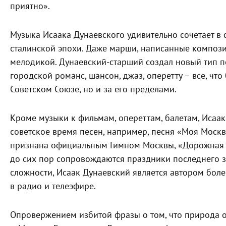
приятно».
Музыка Исаака Дунаевского удивительно сочетает в
сталинской эпохи. Даже марши, написанные композ
мелодикой. Дунаевский-старший создал новый тип п
городской романс, шансон, джаз, оперетту – все, что
Советском Союзе, но и за его пределами.
Кроме музыки к фильмам, опереттам, балетам, Исаа
советское время песен, например, песня «Моя Москва
признана официальным Гимном Москвы, «Дорожная пе
до сих пор сопровождаются праздники последнего з
сложности, Исаак Дунаевский является автором более
в радио и телеэфире.
Опровержением избитой фразы о том, что природа от