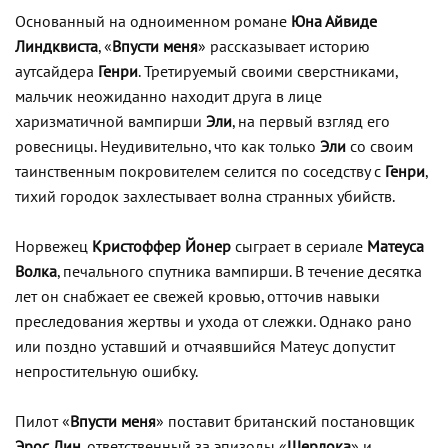
Основанный на одноименном романе
Юна Айвиде
Линдквиста
, «
Впусти меня
» рассказывает историю
аутсайдера
Генри
. Третируемый своими сверстниками,
мальчик неожиданно находит друга в лице
харизматичной вампирши
Эли
, на первый взгляд его
ровесницы. Неудивительно, что как только
Эли
со своим
таинственным покровителем селится по соседству с
Генри
,
тихий городок захлестывает волна странных убийств.
Норвежец
Кристоффер Йонер
сыграет в сериале
Матеуса
Волка
, печального спутника вампирши. В течение десятка
лет он снабжает ее свежей кровью, отточив навыки
преследования жертвы и ухода от слежки. Однако рано
или поздно уставший и отчаявшийся Матеус допустит
непростительную ошибку.
Пилот «
Впусти меня
» поставит британский постановщик
Эрос Лин
, ответственный за эпизоды «
Шерлока
» и