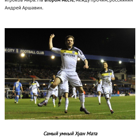
игроков мира. На
втором месте
, между прочим, россиянин
Андрей Аршавин.
Самый умный Хуан Мата