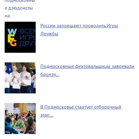
России запрещают проводить Игры
Дружбы
Подмосковные фехтовальщицы завоевали
бронзу…
В Подмосковье стартует отборочный
этап…