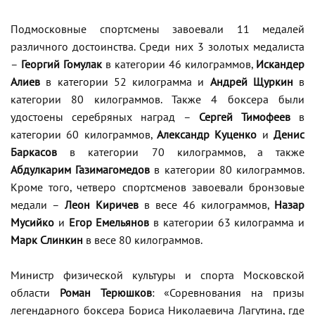
Подмосковные спортсмены завоевали 11 медалей
различного достоинства. Среди них 3 золотых медалиста
–
Георгий Гомулак
в категории 46 килограммов,
Искандер
Алиев
в категории 52 килограмма и
Андрей Щуркин
в
категории 80 килограммов. Также 4 боксера были
удостоены серебряных наград –
Сергей Тимофеев
в
категории 60 килограммов,
Александр Куценко
и
Денис
Баркасов
в категории 70 килограммов, а также
Абдулкарим Газимагомедов
в категории 80 килограммов.
Кроме того, четверо спортсменов завоевали бронзовые
медали –
Леон Киричев
в весе 46 килограммов,
Назар
Мусийко
и
Егор Емельянов
в категории 63 килограмма и
Марк Слинкин
в весе 80 килограммов.
Министр физической культуры и спорта Московской
области
Роман Терюшков
: «Соревнования на призы
легендарного боксера Бориса Николаевича Лагутина, где