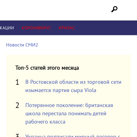
ИКАЦИИ
КОРОНАВИРУС
КРИЗИС
Новости СМИ2
Топ-5 статей этого месяца
В Ростовской области из торговой сети
изымается партия сыра Viola
Потерянное поколение: британская
школа перестала понимать детей
рабочего класса
Украина подписали мирный договор с