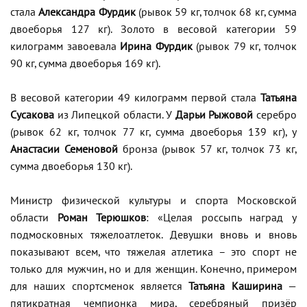
стала
Александра Фурдик
(рывок 59 кг, толчок 68 кг, сумма
двоеборья 127 кг). Золото в весовой категории 59
килограмм завоевала
Ирина Фурдик
(рывок 79 кг, толчок
90 кг, сумма двоеборья 169 кг).
В весовой категории 49 килограмм первой стала
Татьяна
Сусакова
из Липецкой области. У
Дарьи Рыжовой
серебро
(рывок 62 кг, толчок 77 кг, сумма двоеборья 139 кг), у
Анастасии Семеновой
бронза (рывок 57 кг, толчок 73 кг,
сумма двоеборья 130 кг).
Министр физической культуры и спорта Московской
области
Роман Терюшков
: «Целая россыпь наград у
подмосковных тяжелоатлеток. Девушки вновь и вновь
показывают всем, что тяжелая атлетика – это спорт не
только для мужчин, но и для женщин. Конечно, примером
для наших спортсменок является
Татьяна Каширина
—
пятикратная чемпионка мира, серебряный призёр