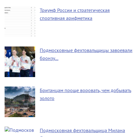
Триумф России и стратегическая
спортивная арифметика
Подмосковные фехтовальщицы завоевали
бронзу…
Британцам проще воровать, чем добывать
золото
Подмосковная фехтовальщица Милана