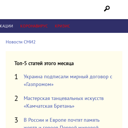
ИКАЦИИ
КОРОНАВИРУС
КРИЗИС
Новости СМИ2
Топ-5 статей этого месяца
Украина подписали мирный договор с
«Газпромом»
Мастерская танцевальных искусств
«Камчатская Бретань»
В России и Европе почтят память
жертв и героев Первой мировой