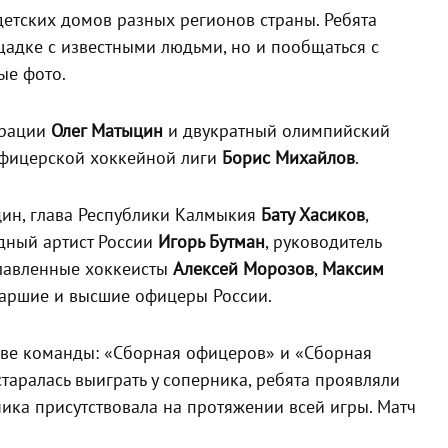
детских домов разных регионов страны. Ребята
щадке с известными людьми, но и пообщаться с
ые фото.
ерации
Олег Матыцин
и двукратный олимпийский
Офицерской хоккейной лиги
Борис Михайлов
.
цин, глава Республики Калмыкия
Бату Хасиков
,
одный артист России
Игорь Бутман
, руководитель
славленные хоккеисты
Алексей Морозов
,
Максим
старшие и высшие офицеры России.
две команды: «Сборная офицеров» и «Сборная
таралась выиграть у соперника, ребята проявляли
ика присутствовала на протяжении всей игры. Матч