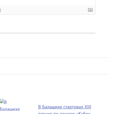
]
В Балашихе стартовал XIII
турнир по хоккею «Кубок…