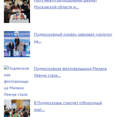
Матч между федерациями шахмат
Московской области и…
Подмосковный пловец завоевал «золото»
на…
Подмосковная фехтовальщица Милана
Левчук стала…
В Подмосковье стартует отборочный
этап…