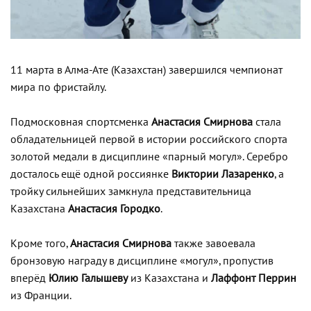
11 марта в Алма-Ате (Казахстан) завершился чемпионат
мира по фристайлу.
Подмосковная спортсменка
Анастасия Смирнова
стала
обладательницей первой в истории российского спорта
золотой медали в дисциплине «парный могул». Серебро
досталось ещё одной россиянке
Виктории Лазаренко
, а
тройку сильнейших замкнула представительница
Казахстана
Анастасия Городко
.
Кроме того,
Анастасия Смирнова
также завоевала
бронзовую награду в дисциплине «могул», пропустив
вперёд
Юлию Галышеву
из Казахстана и
Лаффонт Перрин
из Франции.