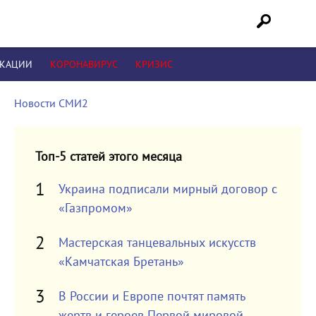
ИКАЦИИ
КОРОНАВИРУС
КРИЗИС
Новости СМИ2
Топ-5 статей этого месяца
Украина подписали мирный договор с
«Газпромом»
Мастерская танцевальных искусств
«Камчатская Бретань»
В России и Европе почтят память
жертв и героев Первой мировой