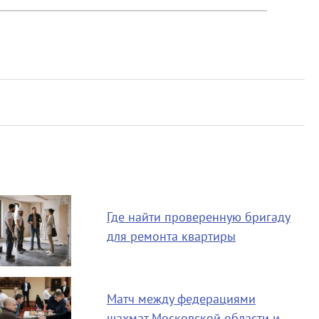
Где найти проверенную бригаду
для ремонта квартиры
Матч между федерациями
шахмат Московской области и…