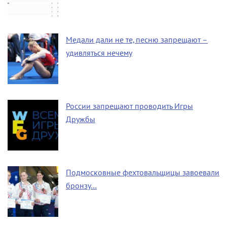
Медали дали не те, песню запрещают –
удивляться нечему
России запрещают проводить Игры
Дружбы
Подмосковные фехтовальщицы завоевали
бронзу…