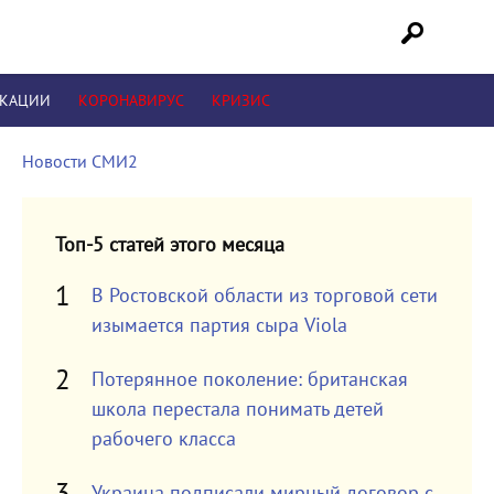
ИКАЦИИ
КОРОНАВИРУС
КРИЗИС
Новости СМИ2
Топ-5 статей этого месяца
В Ростовской области из торговой сети
изымается партия сыра Viola
Потерянное поколение: британская
школа перестала понимать детей
рабочего класса
Украина подписали мирный договор с