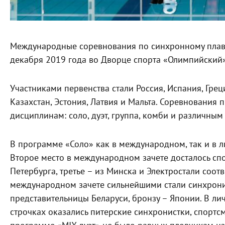
Международные соревнования по синхронному плава
декабря 2019 года во Дворце спорта «Олимпийский» 
Участниками первенства стали
Россия, Испания, Грец
Казахстан, Эстония, Латвия и Мальта. Соревнования
дисциплинам: соло, дуэт, группа, комби и различным
В программе «Соло» как в международном, так и в 
Второе место в международном зачете досталось спо
Петербурга, третье – из Минска и Электростали соот
международном зачете сильнейшими стали синхронис
представительницы Беларуси, бронзу – Японии. В ли
строчках оказались питерские синхронистки, спортс