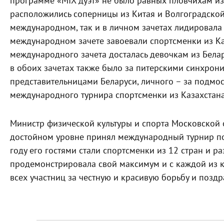
программе «
MIX
дуэт» не было равных пловчихам из 
расположились соперницы из Китая и Волгоградской
международном, так и в личном зачетах лидировала 
международном зачете завоевали спортсменки из Ка
международного зачета досталась девочкам из Белару
в обоих зачетах также было за питерскими синхрони
представительницами Беларуси, личного – за подмо
международного турнира спортсменки из Казахстана
Министр физической культуры и спорта Московской
достойном уровне принял международный турнир по
году его гостями стали спортсменки из 12 стран и р
продемонстрировала свой максимум и с каждой из к
всех участниц за честную и красивую борьбу и позд