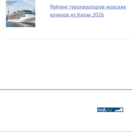
Рейтинг туроператоров морских
круизов из Китая 2026