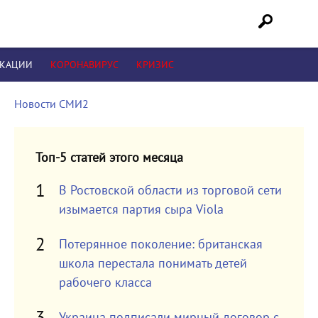
ИКАЦИИ
КОРОНАВИРУС
КРИЗИС
Новости СМИ2
Топ-5 статей этого месяца
В Ростовской области из торговой сети
изымается партия сыра Viola
Потерянное поколение: британская
школа перестала понимать детей
рабочего класса
Украина подписали мирный договор с