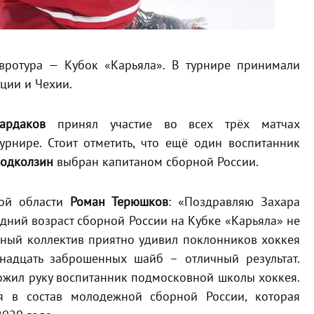
ротура — Кубок «Карьяла». В турнире принимали
ции и Чехии.
ардаков
принял участие во всех трёх матчах
рнире. Стоит отметить, что ещё один воспитанник
Подколзин
выбран капитаном сборной России.
кой области
Роман Терюшков
: «Поздравляю Захара
дний возраст сборной России на Кубке «Карьяла» не
вный коллектив приятно удивил поклонников хоккея
надцать заброшенных шайб – отличный результат.
ложил руку воспитанник подмосковной школы хоккея.
 в состав молодежной сборной России, которая