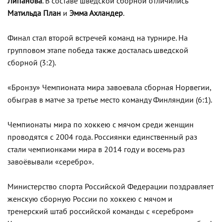
Липанова
. В составе шведской сборной отличились
Матильда План
и
Эмма Ахландер
.
Финал стал второй встречей команд на турнире. На
групповом этапе победа также досталась шведской
сборной (3:2).
«Бронзу» Чемпионата мира завоевала сборная Норвегии,
обыграв в матче за третье место команду Финляндии (6:1).
Чемпионаты мира по хоккею с мячом среди женщин
проводятся с 2004 года. Россиянки единственный раз
стали чемпионками мира в 2014 году и восемь раз
завоёвывали «серебро».
Министерство спорта Российской Федерации поздравляет
женскую сборную России по хоккею с мячом и
тренерский штаб российской команды с «серебром»