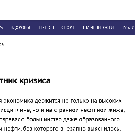
РА
ЗДОРОВЬЕ
HI-TECH
СПОРТ
ЗНАМЕНИТОСТИ
ПУБЛ
са
тник кризиса
я экономика держится не только на высоких
дисциплине, но и на странной нефтяной жиже,
озревало большинство даже образованного
и нефти, без которого внезапно выяснилось,