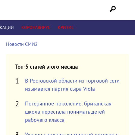
ИКАЦИИ
КОРОНАВИРУС
КРИЗИС
Новости СМИ2
Топ-5 статей этого месяца
В Ростовской области из торговой сети
изымается партия сыра Viola
Потерянное поколение: британская
школа перестала понимать детей
рабочего класса
Украина подписали мирный договор с