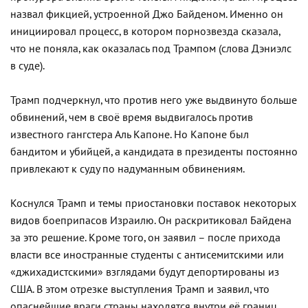
назвал фикцией, устроенной Джо Байденом. Именно он
инициировал процесс, в котором порнозвезда сказала,
что не поняла, как оказалась под Трампом (слова Дэниэлс
в суде).
Трамп подчеркнул, что против него уже выдвинуто больше
обвинений, чем в своё время выдвигалось против
известного гангстера Аль Капоне. Но Капоне был
бандитом и убийцей, а кандидата в президенты постоянно
привлекают к суду по надуманным обвинениям.
Коснулся Трамп и темы приостановки поставок некоторых
видов боеприпасов Израилю. Он раскритиковал Байдена
за это решение. Кроме того, он заявил – после прихода
власти все иностранные студенты с антисемитскими или
«джихадистскими» взглядами будут депортированы из
США. В этом отрезке выступления Трамп и заявил, что
опаснейшие враги страны находятся внутри её границ.