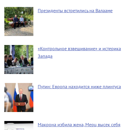
Президенты встретились на Валааме
«Контрольное взвешивание» и истерика
Запада
Путин: Европа находится ниже плинтуса
Макрона избила жена, Мерц высек себя