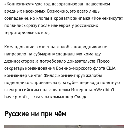
«Коннектикут» уже год дезорганизован нашествием
вредных насекомых. Возможно, это всего лишь
совпадение, но клопы в кроватях экипажа «Коннектикута»
появились сразу после манёвров у российских
территориальных вод.
Командование в ответ на жалобы подводников не
направило на субмарину специальную команду
дезинсекторов, а потребовало доказательств. Пресс-
секретарь командования Военно-морского флота США
коммандер Синтия Филдс, комментируя жалобы
подводников, произнесла фразу, без перевода понятную
всем российским пользователям Интернета. «We didn’t
have proof», — сказала коммандер Филдс.
Русские ни при чём