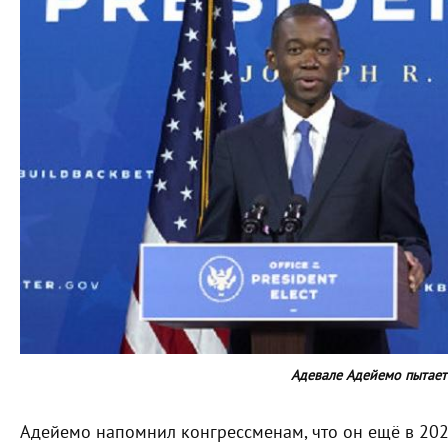
Адевале Адейемо пытает
Адейемо напомнил конгрессменам, что он ещё в 202