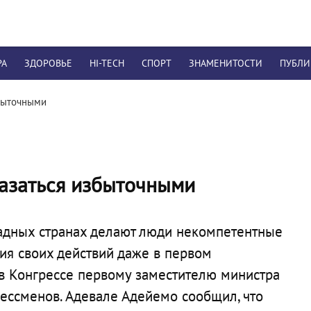
РА
ЗДОРОВЬЕ
HI-TECH
СПОРТ
ЗНАМЕНИТОСТИ
ПУБЛ
збыточными
казаться избыточными
дных странах делают люди некомпетентные
вия своих действий даже в первом
в Конгрессе первому заместителю министра
ессменов. Адевале Адейемо сообщил, что