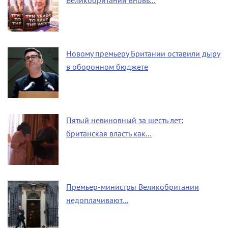
Великобритании вновь…
Новому премьеру Британии оставили дыру
в оборонном бюджете
Пятый невиновный за шесть лет:
британская власть как…
Премьер-министры Великобритании
недоплачивают…