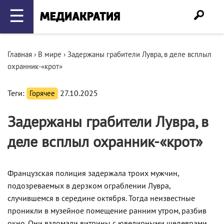
☰
Главная
›
В мире
›
Задержаны грабители Лувра, в деле всплыл
охранник-«крот»
Теги:
Горячее
27.10.2025
Задержаны грабители Лувра, в
деле всплыл охранник-«крот»
Французская полиция задержала троих мужчин,
подозреваемых в дерзком ограблении Лувра,
случившемся в середине октября. Тогда неизвестные
проникли в музейное помещение ранним утром, разбив
окно. Они взломали витрины с ювелирными шедеврами