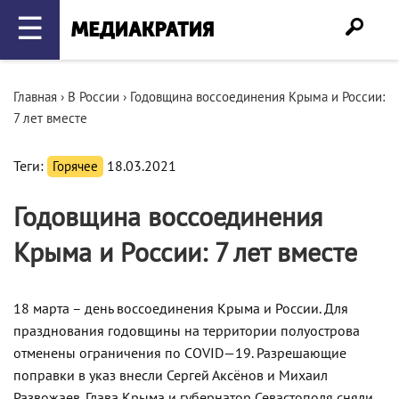
☰
Главная
›
В России
›
Годовщина воссоединения Крыма и России:
7 лет вместе
Теги:
Горячее
18.03.2021
Годовщина воссоединения
Крыма и России: 7 лет вместе
18
марта
–
день
воссоединения
Крыма
и
России
.
Для
празднования
годовщины
на
территории
полуострова
отменены
ограничения
по
COVID
—
19
.
Разрешающие
поправки
в
указ
внесли
Сергей
Аксёнов
и
Михаил
Развожаев
.
Глава
Крыма
и
губернатор
Севастополя
сняли