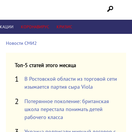
ИКАЦИИ
КОРОНАВИРУС
КРИЗИС
Новости СМИ2
Топ-5 статей этого месяца
В Ростовской области из торговой сети
изымается партия сыра Viola
Потерянное поколение: британская
школа перестала понимать детей
рабочего класса
Украина подписали мирный договор с