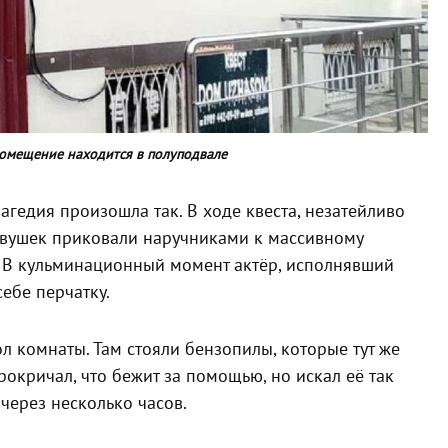
помещение находится в полуподвале
рагедия произошла так. В ходе квеста, незатейливо
девушек приковали наручниками к массивному
. В кульминационный момент актёр, исполнявший
ебе перчатку.
ол комнаты. Там стояли бензопилы, которые тут же
прокричал, что бежит за помощью, но искал её так
 через несколько часов.