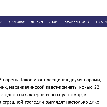
РА
ЗДОРОВЬЕ
HI-TECH
СПОРТ
ЗНАМЕНИТОСТИ
ПУБЛ
 парень. Таков итог посещения двумя парами,
ник, махачкалинской квест-комнаты ночью 22
е одного из актёров вспыхнул пожар, в
 страшной трагедии выглядят настолько дико,