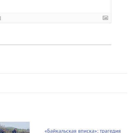
]
«Байкальская вписка»: трагедия