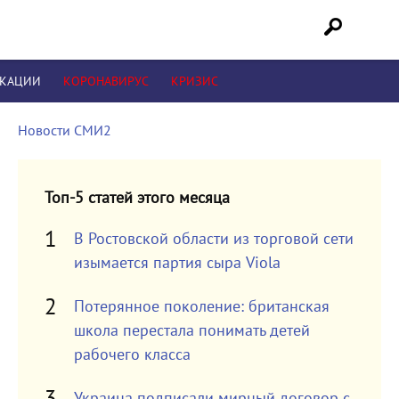
ИКАЦИИ
КОРОНАВИРУС
КРИЗИС
Новости СМИ2
Топ-5 статей этого месяца
В Ростовской области из торговой сети
изымается партия сыра Viola
Потерянное поколение: британская
школа перестала понимать детей
рабочего класса
Украина подписали мирный договор с