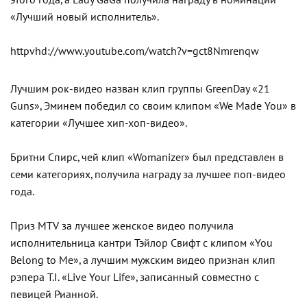
«Лучший новый исполнитель».
httpvhd://www.youtube.com/watch?v=gct8Nmrenqw
Лучшим рок-видео назван клип группы GreenDay «21
Guns», Эминем победил со своим клипом «We Made You» в
категории «Лучшее хип-хоп-видео».
Бритни Спирс, чей клип «Womanizer» был представлен в
семи категориях, получила награду за лучшее поп-видео
года.
Приз MTV за лучшее женское видео получила
исполнительница кантри Тэйлор Свифт с клипом «You
Belong to Me», а лучшим мужским видео признан клип
рэпера T.I. «Live Your Life», записанный совместно с
певицей Рианной.