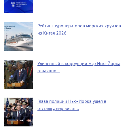
Рейтинг туроператоров морских круизов
из Китая 2026
Уличённый в коррупции мэр Нью-Йорка
отчаянно…
Глава полиции Нью-Йорка ушёл в
отставку, мэр висит…