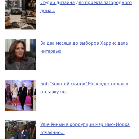
Студии дизайна для проекта загородного
дома…
За два месяца до выборов Харрис дала
интервью
Боб "Золотой слиток" Менендес подал в
отставку, но…
Уличённый в коррупции мэр Нью-Йорка
отчаянно…