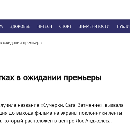
РА
ЗДОРОВЬЕ
HI-TECH
СПОРТ
ЗНАМЕНИТОСТИ
ПУБЛ
х в ожидании премьеры
атках в ожидании премьеры
лучила название «Сумерки. Сага. Затмение», вызвала
 дня до выхода фильма на экраны поклонники ленты
a, который расположен в центре Лос-Анджелеса.