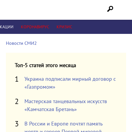
ИКАЦИИ
КОРОНАВИРУС
КРИЗИС
Новости СМИ2
Топ-5 статей этого месяца
Украина подписали мирный договор с
«Газпромом»
Мастерская танцевальных искусств
«Камчатская Бретань»
В России и Европе почтят память
жертв и героев Первой мировой