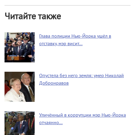
Читайте также
Глава полиции Нью-Йорка ушёл в
отставку, мэр висит…
Опустела без него земля: умер Николай
Добронравов
Уличённый в коррупции мэр Нью-Йорка
отчаянно…