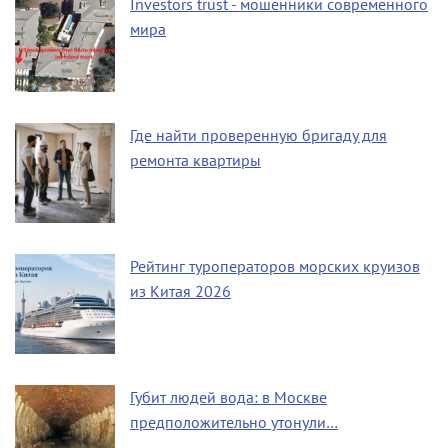
Investors trust - мошенники современного
мира
Где найти проверенную бригаду для
ремонта квартиры
Рейтинг туроператоров морских круизов
из Китая 2026
Губит людей вода: в Москве
предположительно утонули…