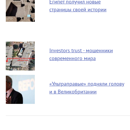
Египет получил новые
страницы своей истории
Investors trust - мошенники
современного мира
«Ультраправые» подняли голову
и в Великобритании