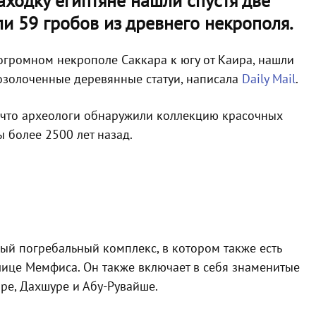
находку египтяне нашли спустя две
ли 59 гробов из древнего некрополя.
огромном некрополе Саккара к югу от Каира, нашли
озолоченные деревянные статуи, написала
Daily Mail
.
, что археологи обнаружили коллекцию красочных
 более 2500 лет назад.
ый погребальный комплекс, в котором также есть
лице Мемфиса. Он также включает в себя знаменитые
ре, Дахшуре и Абу-Рувайше.