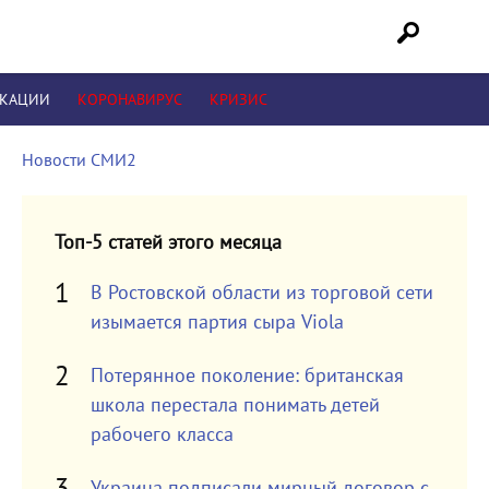
ИКАЦИИ
КОРОНАВИРУС
КРИЗИС
Новости СМИ2
Топ-5 статей этого месяца
В Ростовской области из торговой сети
изымается партия сыра Viola
Потерянное поколение: британская
школа перестала понимать детей
рабочего класса
Украина подписали мирный договор с