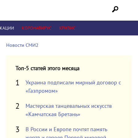
ИКАЦИИ
КОРОНАВИРУС
КРИЗИС
Новости СМИ2
Топ-5 статей этого месяца
Украина подписали мирный договор с
«Газпромом»
Мастерская танцевальных искусств
«Камчатская Бретань»
В России и Европе почтят память
жертв и героев Первой мировой