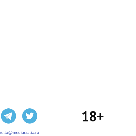
18+
hello@mediacratia.ru