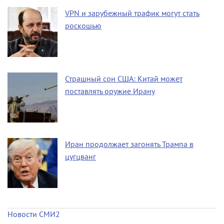
VPN и зарубежный трафик могут стать
роскошью
Страшный сон США: Китай может
поставлять оружие Ирану
Иран продолжает загонять Трампа в
цугцванг
Новости СМИ2